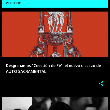
VER TODO
E
n
t
r
a
d
a
Desgranamos "Cuestión de Fé", el nuevo discazo de
s
AUTO SACRAMENTAL