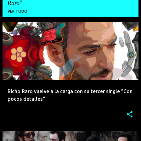
Raro
VER TODO
E
n
t
r
a
d
a
Bicho Raro vuelve a la carga con su tercer single "Con
s
pocos detalles"