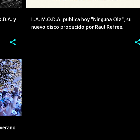
.D.A. y
L.A. M.O.D.A. publica hoy "Ninguna Ola", su
nuevo disco producido por Raül Refree.
+
9
 verano