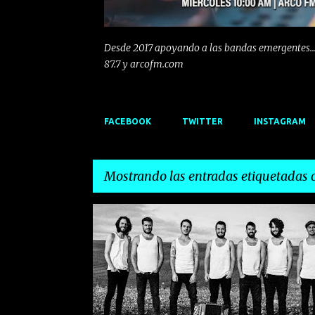
Desde 2017 apoyando a las bandas emergentes...
87.7 y arcofm.com
FACEBOOK
TWITTER
INSTAGRAM
Mostrando las entradas etiquetadas
E
ALARMANTIKS!
ARCO FM
ASTROPALIDO
n
t
r
a