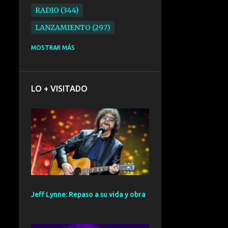
RADIO
344
LANZAMIENTO
297
ELECTRONICA
276
MOSTRAR MÁS
FOLK
234
SYNTHPOP
210
LO + VISITADO
ALTERNATIVO
196
BARCELONA
191
ELECTROINDIE
189
PRIMERA FILA FEST
188
ELECTROPOP
185
CONCIERTO
161
Jeff Lynne: Repaso a su vida y obra
PUNK
161
SANTANDER
158