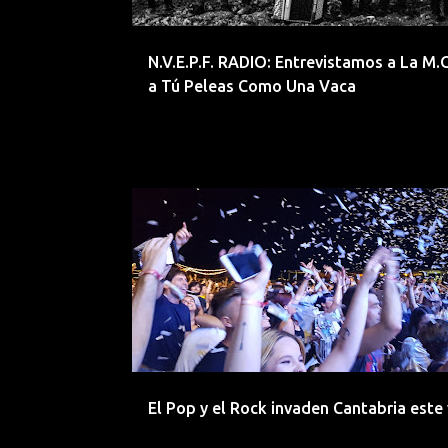
d
a
N.V.E.P.F. RADIO: Entrevistamos a La M.O
s
a Tú Peleas Como Una Vaca
IVAN FERREIRO
LA MODA
LOS SECRETOS
El Pop y el Rock invaden Cantabria este