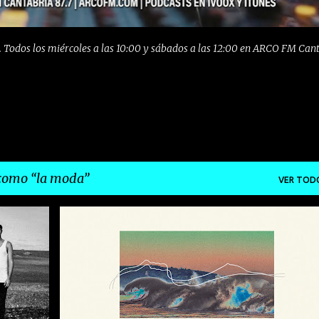
 Todos los miércoles a las 10:00 y sábados a las 12:00 en ARCO FM Can
 como
la moda
VER TOD
+
4
FOLK
INDIE
LA MARAVILLOSA ORQUESTA DEL ALCOHOL
LA MODA
POP
ROCK
+