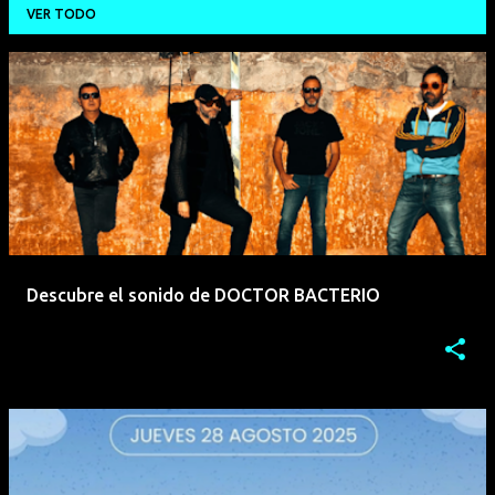
VER TODO
E
n
t
r
a
d
a
Descubre el sonido de DOCTOR BACTERIO
s