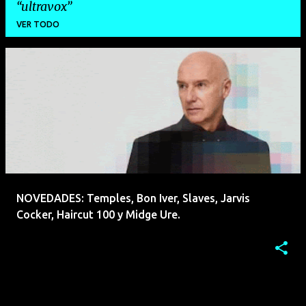
ultravox
VER TODO
E
n
t
r
a
d
a
NOVEDADES: Temples, Bon Iver, Slaves, Jarvis
s
Cocker, Haircut 100 y Midge Ure.