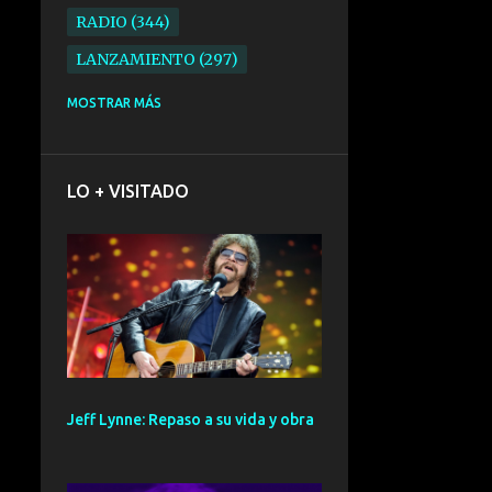
RADIO
344
LANZAMIENTO
297
ELECTRONICA
276
MOSTRAR MÁS
FOLK
234
SYNTHPOP
210
LO + VISITADO
ALTERNATIVO
196
BARCELONA
191
ELECTROINDIE
189
PRIMERA FILA FEST
188
ELECTROPOP
185
CONCIERTO
161
Jeff Lynne: Repaso a su vida y obra
PUNK
161
SANTANDER
158