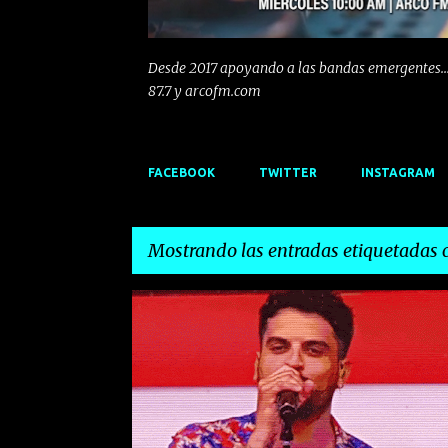
Desde 2017 apoyando a las bandas emergentes...
87.7 y arcofm.com
FACEBOOK
TWITTER
INSTAGRAM
Mostrando las entradas etiquetadas
E
AGONEY
ALFRED GARCIA
ANA MENA
BOMBAI
n
t
r
a