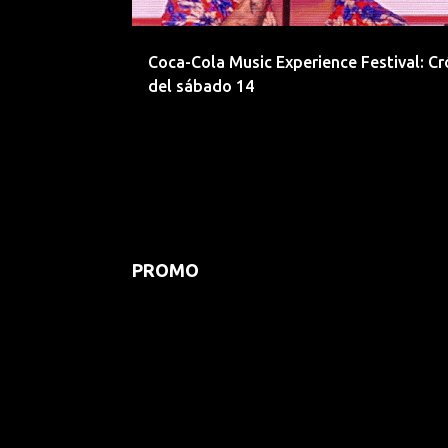
d
a
Coca-Cola Music Experience Festival: Cr
s
del sábado 14
PROMO