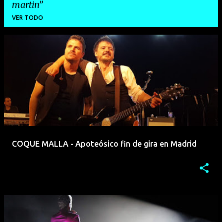
martin
VER TODO
E
n
t
r
a
d
a
COQUE MALLA - Apoteósico fin de gira en Madrid
s