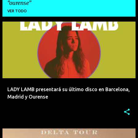
ourense
VER TODO
E
n
t
r
a
d
a
LADY LAMB presentará su último disco en Barcelona,
s
Madrid y Ourense