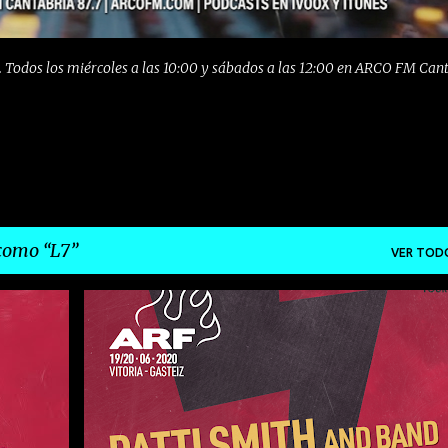
 Todos los miércoles a las 10:00 y sábados a las 12:00 en ARCO FM Can
 como
L7
VER TOD
+
11
ALTERNATIVO
AZKENA ROCK
BLUES
+
10