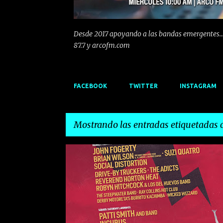
Desde 2017 apoyando a las bandas emergentes...
87.7 y arcofm.com
FACEBOOK
TWITTER
INSTAGRAM
Mostrando las entradas etiquetadas
E
AZKENA ROCK
BRIAN WILSON
n
t
r
a