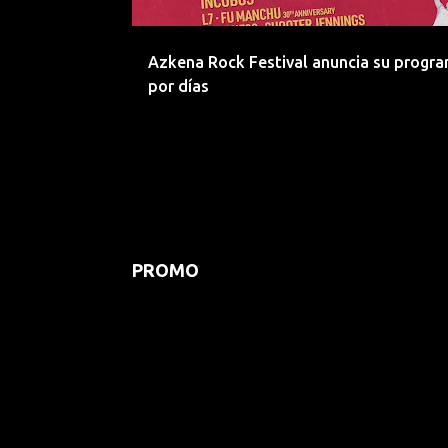
d
a
Azkena Rock Festival anuncia su progr
s
por días
PROMO