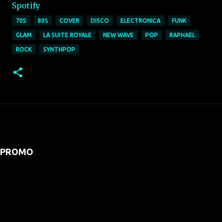
Spotify
70S
80S
COVER
DISCO
ELECTRONICA
FUNK
GLAM
LA SUITE ROYALE
NEW WAVE
POP
RAPHAEL
ROCK
SYNTHPOP
PROMO