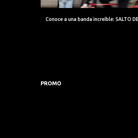
d
a
Conoce a una banda increíble: SALTO 
s
PROMO