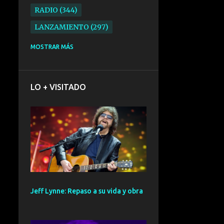
RADIO
344
LANZAMIENTO
297
ELECTRONICA
276
MOSTRAR MÁS
FOLK
234
SYNTHPOP
210
LO + VISITADO
ALTERNATIVO
196
BARCELONA
191
ELECTROINDIE
189
PRIMERA FILA FEST
188
ELECTROPOP
185
CONCIERTO
161
Jeff Lynne: Repaso a su vida y obra
PUNK
161
SANTANDER
158