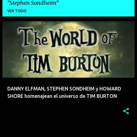
Stephen Sondheim
VER TODO
E
n
t
r
a
d
a
DANNY ELFMAN, STEPHEN SONDHEIM y HOWARD
s
SHORE homenajean el universo de TIM BURTON