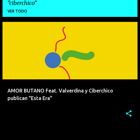
ciberchico
VER TODO
E
n
t
r
a
d
a
AMOR BUTANO Feat. Valverdina y Ciberchico
s
publican "Esta Era"