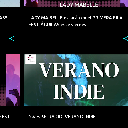
S!!
LADY MA BELLE estarán en el PRIMERA FILA
FEST ÁGUILAS este viernes!
+
2
AGUILAS
ARCO FM
GENERACIONZETA
MURCIA
PAULA BUSTAMANTE
PRIMERA FILA FEST
RADIO
+
 FEST
N.V.E.P.F. RADIO: VERANO INDIE