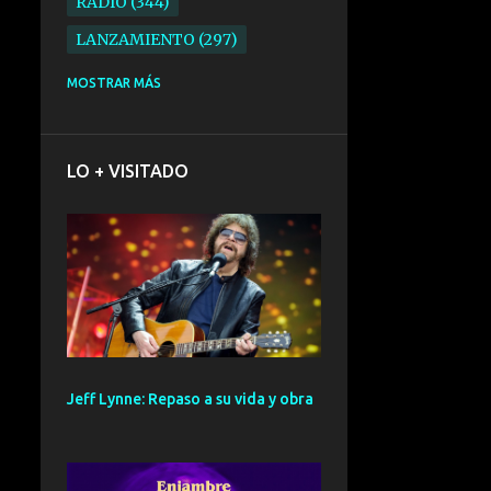
RADIO
344
LANZAMIENTO
297
ELECTRONICA
276
MOSTRAR MÁS
FOLK
234
SYNTHPOP
210
LO + VISITADO
ALTERNATIVO
196
BARCELONA
191
ELECTROINDIE
189
PRIMERA FILA FEST
188
ELECTROPOP
185
CONCIERTO
161
Jeff Lynne: Repaso a su vida y obra
PUNK
161
SANTANDER
158
GIRA
127