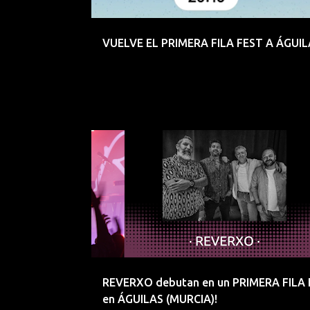
d
a
VUELVE EL PRIMERA FILA FEST A ÁGUILA
s
AGUILAS
EMERGENTES
REVERXO debutan en un PRIMERA FILA
en ÁGUILAS (MURCIA)!