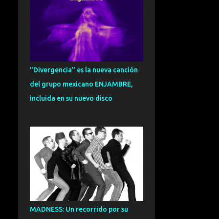
CARLOS HERNANDEZ
NOMBELA
109
ENTREVISTA
101
SOUL
95
EXCLUSIVA
93
"Divergencia" es la nueva canción
FUNK
92
ESPECIAL
91
del grupo mexicano ENJAMBRE,
ZURRA
91
CRONICA
81
incluida en su nuevo disco
INDIETRONICA
78
FUSION
75
GRANADA
73
NOVEDADES
72
VALENCIA
71
DANCE
70
DREAMPOP
70
CANTAUTOR
69
MADNESS: Un recorrido por su