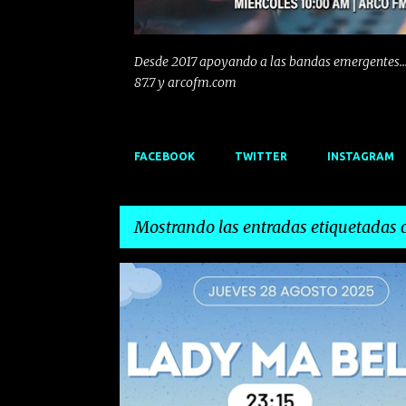
Desde 2017 apoyando a las bandas emergentes...
87.7 y arcofm.com
FACEBOOK
TWITTER
INSTAGRAM
Mostrando las entradas etiquetadas
E
AGUILAS
EL OTRO PARAISO
EMERGENTES
n
t
r
a