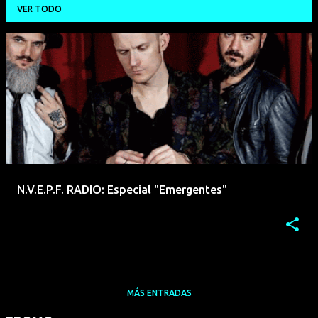
VER TODO
E
n
t
r
a
d
a
N.V.E.P.F. RADIO: Especial "Emergentes"
s
MÁS ENTRADAS