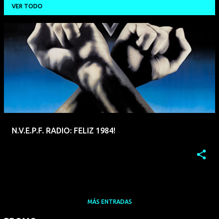
VER TODO
E
n
t
r
a
d
a
N.V.E.P.F. RADIO: FELIZ 1984!
s
MÁS ENTRADAS