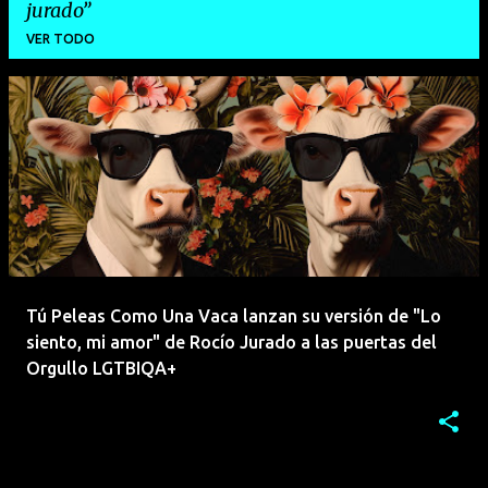
jurado
VER TODO
E
n
t
r
a
d
a
Tú Peleas Como Una Vaca lanzan su versión de "Lo
s
siento, mi amor" de Rocío Jurado a las puertas del
Orgullo LGTBIQA+