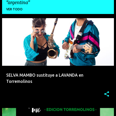
argentina
VER TODO
E
n
t
r
a
d
a
SELVA MAMBO sustituye a LAVANDA en
s
Torremolinos