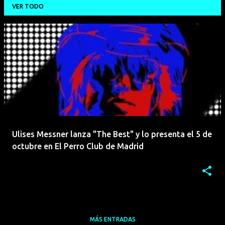
VER TODO
E
n
t
r
a
d
a
Ulises Messner lanza "The Best" y lo presenta el 5 de
s
octubre en El Perro Club de Madrid
MÁS ENTRADAS