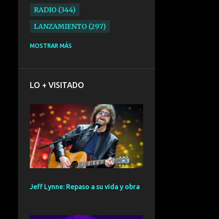
RADIO
344
LANZAMIENTO
297
ELECTRONICA
276
MOSTRAR MÁS
FOLK
234
SYNTHPOP
210
LO + VISITADO
ALTERNATIVO
196
BARCELONA
191
ELECTROINDIE
189
PRIMERA FILA FEST
188
ELECTROPOP
185
CONCIERTO
161
Jeff Lynne: Repaso a su vida y obra
PUNK
161
SANTANDER
158