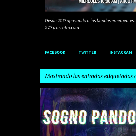
Desde 2017 apoyando a las bandas emergentes...
87.7 y arcofm.com
FACEBOOK
TWITTER
INSTAGRAM
Mostrando las entradas etiquetadas
E
ALTERNATIVO
DE MIAN
EMERGENTES
INDIE
n
ITALA
ROCK
t
r
a