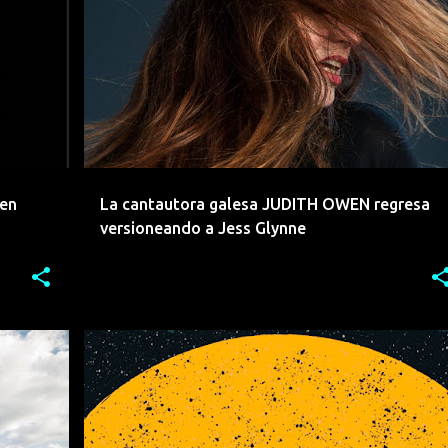
+
3
ACUSTICO
AMERICANA
FOLK
JAZZ
JUDITH OWEN
LANZAMIENTO
POP
+
 en
La cantautora galesa JUDITH OWEN regresa
versioneando a Jess Glynne
+
3
ACUSTICO
CIUDAD JARA
FOLK
INDIE
LANZAMIENTO
POP
ROCK
+