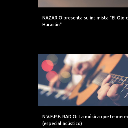
d
a
NAZARIO presenta su intimista "El Ojo 
s
Huracán"
ACUSTICO
ARCO FM
ESPECIAL
RADIO
N.V.E.P.F. RADIO: La música que te mere
(especial acústico)