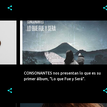
CA
ACUSTICO
ALTERNATIVO
ARGENTINA
+
BUENOS AIRES
CONSONNTES
INDIE
ROCK
+
CONSONANTES nos presentan lo que es su
primer álbum, "Lo que Fue y Será".