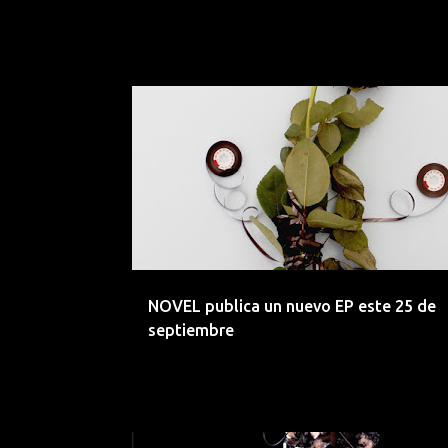
ACUSTICO
ALTERNATIVO
CANTAUTOR
CUEN
FOLK
INDIE
LANZAMIENTO
LO-FI
NOVEL
NOVEL publica un nuevo EP este 25 de
septiembre