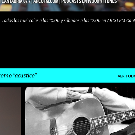
 Todos los miércoles a las 10:00 y sábados a las 12:00 en ARCO FM Can
 como
acustico
VER TOD
ACUSTICO
GIRA
INDIE
L.A.
POP
ROCK
+