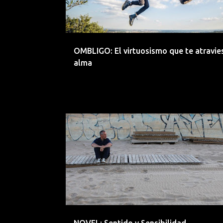
OMBLIGO: El virtuosismo que te atravies
alma
ACUSTICO
ALTERNATIVO
CANTAUTOR
CUEN
FOLK
INDIE
LANZAMIENTO
LO-FI
NOVEL