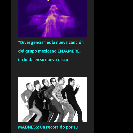
CARLOS HERNANDEZ
NOMBELA
109
ENTREVISTA
101
SOUL
95
EXCLUSIVA
93
"Divergencia" es la nueva canción
FUNK
92
ESPECIAL
91
del grupo mexicano ENJAMBRE,
ZURRA
91
CRONICA
81
incluida en su nuevo disco
INDIETRONICA
78
FUSION
75
GRANADA
73
NOVEDADES
72
VALENCIA
71
DANCE
70
DREAMPOP
70
CANTAUTOR
69
MADNESS: Un recorrido por su