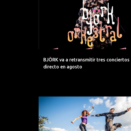
ACUSTICO
AMBIENT
BENEFICO
BJÖRK
BJÖRK va a retransmitir tres conciertos
directo en agosto
ACUSTICO
BALKAN
CLASICO
CLUB DEL RIO