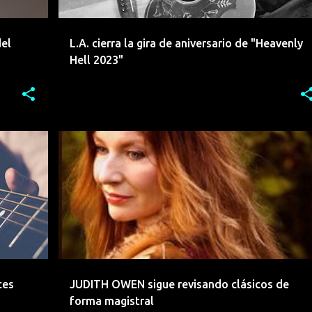
del
L.A. cierra la gira de aniversario de "Heavenly
Hell 2023"
ACUSTICO
AMERICANA
FOLK
JAZZ
JUDITH OWEN
LANZAMIENTO
POP
+
ces
JUDITH OWEN sigue revisando clásicos de
forma magistral