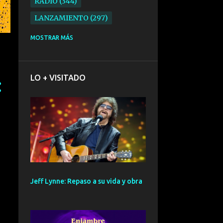
RADIO
344
LANZAMIENTO
297
ELECTRONICA
276
MOSTRAR MÁS
FOLK
234
SYNTHPOP
210
LO + VISITADO
ALTERNATIVO
196
BARCELONA
191
ELECTROINDIE
189
PRIMERA FILA FEST
188
ELECTROPOP
185
CONCIERTO
161
Jeff Lynne: Repaso a su vida y obra
PUNK
161
SANTANDER
158
GIRA
127