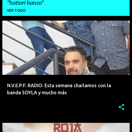
hattori hanzo
VER TODO
E
n
t
r
a
d
a
N.V.E.P.F. RADIO: Esta semana charlamos con la
s
banda SOYLA y mucho más