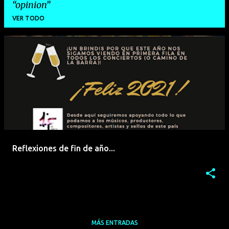
opinion
VER TODO
E
n
t
r
a
d
a
Reflexiones de fin de año...
s
MÁS ENTRADAS