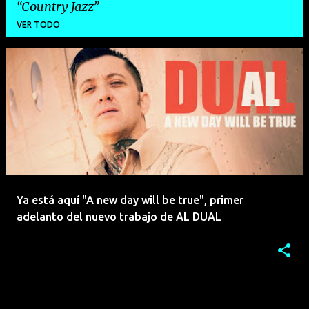
Country Jazz
VER TODO
E
n
t
r
a
d
a
Ya está aquí "A new day will be true", primer
s
adelanto del nuevo trabajo de AL DUAL