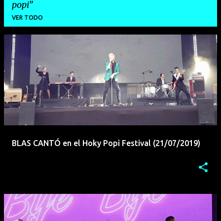
popi
VER TODO
E
n
t
r
a
d
a
BLAS CANTÓ en el Hoky Popi Festival (21/07/2019)
s