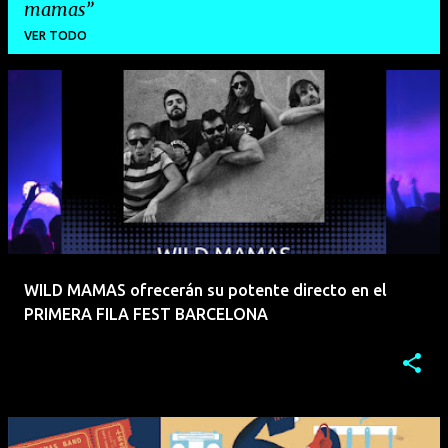
mamas
VER TODO
E
n
t
r
a
d
a
WILD MAMAS ofrecerán su potente directo en el
s
PRIMERA FILA FEST BARCELONA