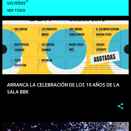
secretos
VER TODO
E
n
t
r
a
d
a
ARRANCA LA CELEBRACIÓN DE LOS 10 AÑOS DE LA
s
SALA BBK