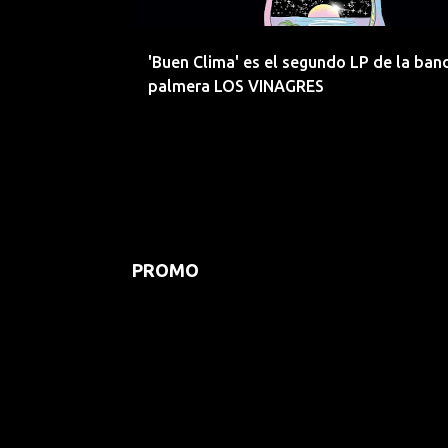
d
a
'Buen Clima' es el segundo LP de la ban
s
palmera LOS VINAGRES
PROMO