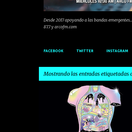
Desde 2017 apoyando a las bandas emergentes...
87.7 y arcofm.com
FACEBOOK
TWITTER
INSTAGRAM
Mostrando las entradas etiquetadas
E
CANARIAS
INDIE
LA PALMA
LOS VINAGRES
n
ROCK
t
r
a