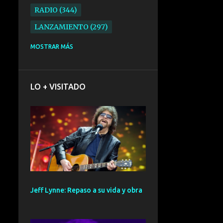
RADIO
344
LANZAMIENTO
297
ELECTRONICA
276
MOSTRAR MÁS
FOLK
234
SYNTHPOP
210
LO + VISITADO
ALTERNATIVO
196
BARCELONA
191
ELECTROINDIE
189
PRIMERA FILA FEST
188
ELECTROPOP
185
CONCIERTO
161
Jeff Lynne: Repaso a su vida y obra
PUNK
161
SANTANDER
158