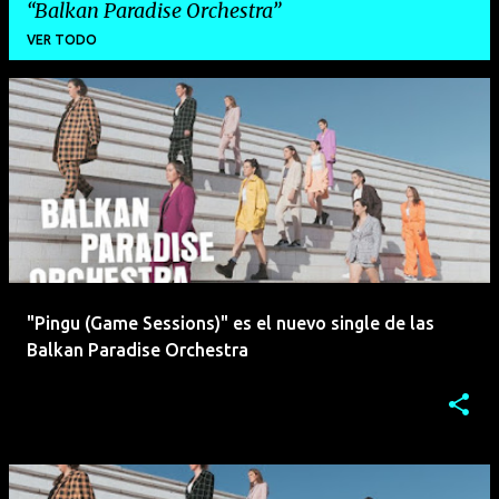
Balkan Paradise Orchestra
VER TODO
E
n
t
r
a
d
a
"Pingu (Game Sessions)" es el nuevo single de las
s
Balkan Paradise Orchestra