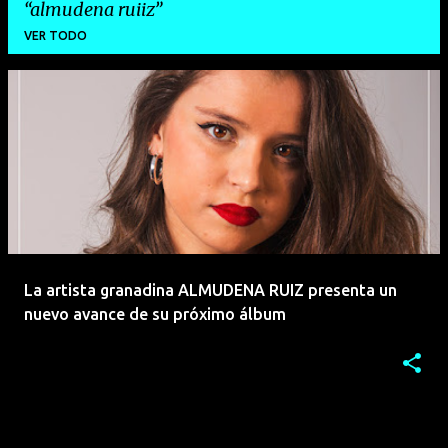
almudena ruiiz
VER TODO
E
n
t
r
a
d
a
La artista granadina ALMUDENA RUIZ presenta un
s
nuevo avance de su próximo álbum