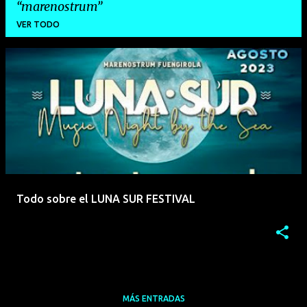
marenostrum
VER TODO
E
n
t
r
a
d
a
Todo sobre el LUNA SUR FESTIVAL
s
MÁS ENTRADAS