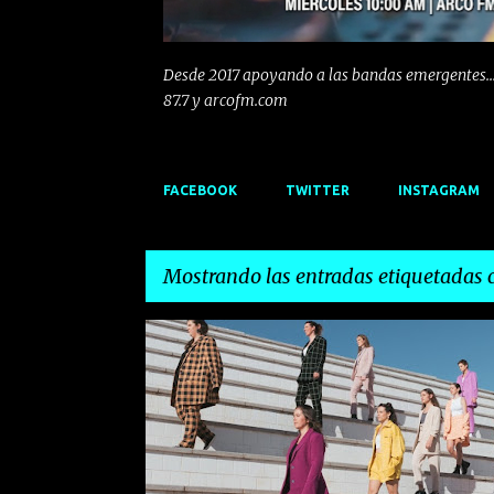
Desde 2017 apoyando a las bandas emergentes...
87.7 y arcofm.com
FACEBOOK
TWITTER
INSTAGRAM
Mostrando las entradas etiquetadas
E
BALKAN PARADISE ORCHESTRA
BARCELONA
n
t
r
a