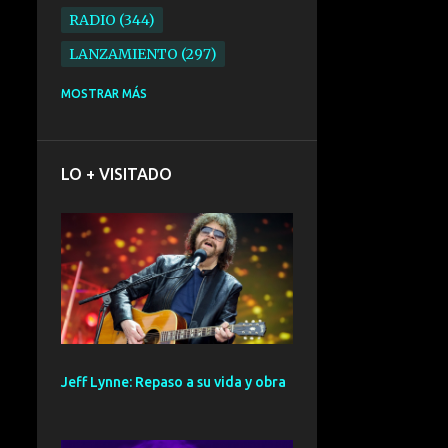
RADIO
344
LANZAMIENTO
297
ELECTRONICA
276
MOSTRAR MÁS
FOLK
234
SYNTHPOP
210
LO + VISITADO
ALTERNATIVO
196
BARCELONA
191
ELECTROINDIE
189
PRIMERA FILA FEST
188
ELECTROPOP
185
CONCIERTO
161
Jeff Lynne: Repaso a su vida y obra
PUNK
161
SANTANDER
158