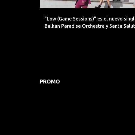
d
a
"Low (Game Sessions)" es el nuevo singl
s
Balkan Paradise Orchestra y Santa Salu
PROMO