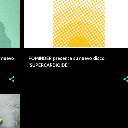
EEMERGENTES
ELECTROINDIE
ELECTRONICA
+
3
+
u nuevo
FOMINDER presenta su nuevo disco:
'SUPERCARDIOIDE"
+