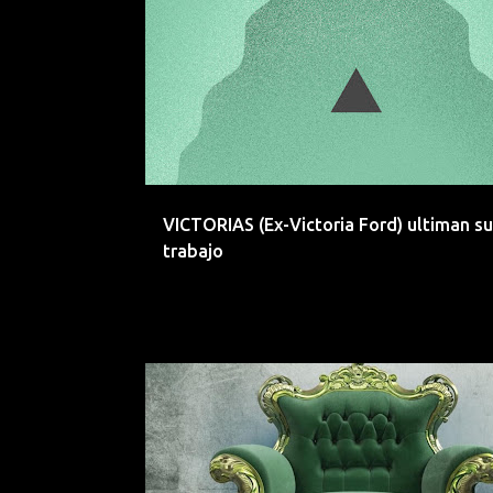
EEMERGENTES
INDIE
POP
ROCK
SEVILLA
VICTORIA FORD
VICTORIAS
VICTORIAS (Ex-Victoria Ford) ultiman s
trabajo
DANCE
DJ MODERNO
EEMERGENTES
ELECTROINDIE
ELECTROPOP
ELECTROPUNK
INDIE