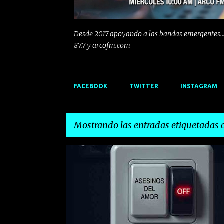
Desde 2017 apoyando a las bandas emergentes...
87.7 y arcofm.com
FACEBOOK
TWITTER
INSTAGRAM
Mostrando las entradas etiquetadas
E
ASESINOS DEL AMOR
EEMERGENTES
n
t
r
a