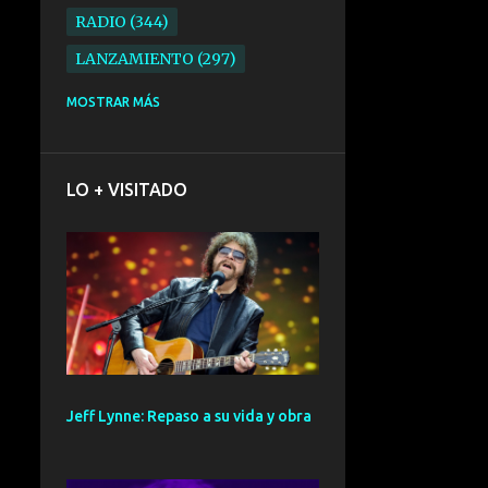
RADIO
344
LANZAMIENTO
297
ELECTRONICA
276
MOSTRAR MÁS
FOLK
234
SYNTHPOP
210
LO + VISITADO
ALTERNATIVO
196
BARCELONA
191
ELECTROINDIE
189
PRIMERA FILA FEST
188
ELECTROPOP
185
CONCIERTO
161
Jeff Lynne: Repaso a su vida y obra
PUNK
161
SANTANDER
158