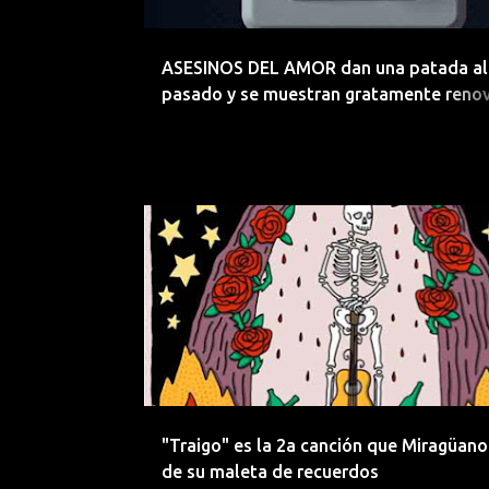
d
a
ASESINOS DEL AMOR dan una patada al
s
pasado y se muestran gratamente reno
en 2025
CARLOS HERNANDEZ NOMBELA
EEMERGENTES
"Traigo" es la 2a canción que Miragüano
de su maleta de recuerdos