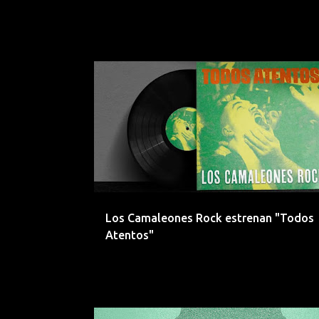
EEMERGENTES
EMERGENTESDEPRIMERAFILA
IND
LOS CAMALEONES ROCK
ROCK
ROQUETAS DE MAR
Los Camaleones Rock estrenan "Todos
Atentos"