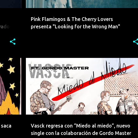
Pink Flamingos & The Cherry Lovers
vados
presenta "Looking for the Wrong Man"
+
3
CADIZ
EEMERGENTES
+
1
 saca
Vasck regresa con “Miedo al miedo”, nuevo
single con la colaboración de Gordo Master