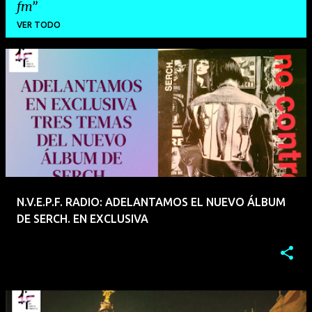
fm
VER TODO
E
n
t
r
a
d
a
N.V.E.P.F. RADIO: ADELANTAMOS EL NUEVO ÁLBUM
s
DE SERCH. EN EXCLUSIVA