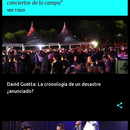
conciertos de la campa
VER TODO
E
n
t
r
a
d
a
David Guetta: La cronología de un desastre
s
¿anunciado?