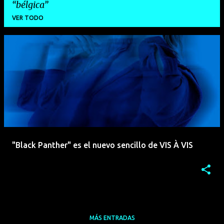
bélgica
VER TODO
E
n
t
r
a
d
a
"Black Panther" es el nuevo sencillo de VIS À VIS
s
MÁS ENTRADAS