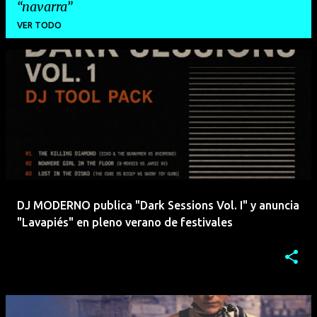
navarra
VER TODO
E
n
t
r
a
d
a
DJ MODERNO publica "Dark Sessions Vol. I" y anuncia
s
"Lavapiés" en pleno verano de festivales