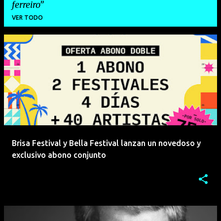
ferreiro
VER TODO
E
n
t
r
a
d
a
Brisa Festival y Bella Festival lanzan un novedoso y
s
exclusivo abono conjunto