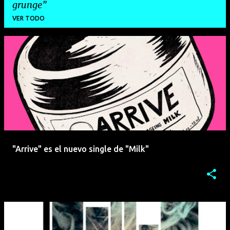
grunge
VER TODO
E
n
t
r
a
d
a
"Arrive" es el nuevo single de "Milk"
s