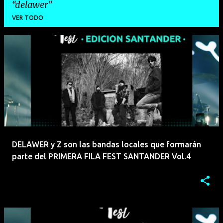
delawer
VER TODO
E
n
t
r
a
d
a
DELAWER y Z son las bandas locales que formarán
s
parte del PRIMERA FILA FEST SANTANDER Vol.4