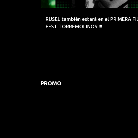
d
a
RUSEL también estará en el PRIMERA FI
s
FEST TORREMOLINOS!!!!
PROMO