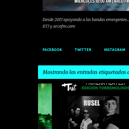
Desde 2017 apoyando a las bandas emergentes...
87.7 y arcofm.com
FACEBOOK
TWITTER
INSTAGRAM
Mostrando las entradas etiquetadas
E
EMERGENTESDEPRIMERAFILA
EMERGENTS
n
t
r
a