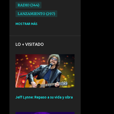
RADIO
344
LANZAMIENTO
297
ELECTRONICA
276
MOSTRAR MÁS
FOLK
234
SYNTHPOP
210
LO + VISITADO
ALTERNATIVO
196
BARCELONA
191
ELECTROINDIE
189
PRIMERA FILA FEST
188
ELECTROPOP
185
CONCIERTO
161
Jeff Lynne: Repaso a su vida y obra
PUNK
161
SANTANDER
158