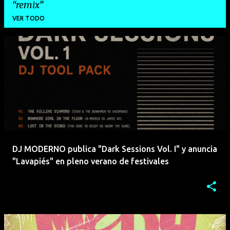
remix
VER TODO
E
n
t
r
a
d
a
DJ MODERNO publica "Dark Sessions Vol. I" y anuncia
s
"Lavapiés" en pleno verano de festivales