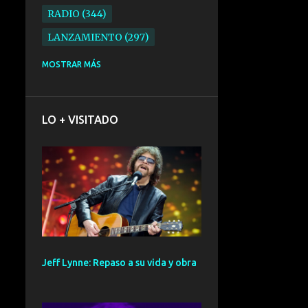
RADIO
344
LANZAMIENTO
297
ELECTRONICA
276
MOSTRAR MÁS
FOLK
234
SYNTHPOP
210
LO + VISITADO
ALTERNATIVO
196
BARCELONA
191
ELECTROINDIE
189
PRIMERA FILA FEST
188
ELECTROPOP
185
CONCIERTO
161
Jeff Lynne: Repaso a su vida y obra
PUNK
161
SANTANDER
158