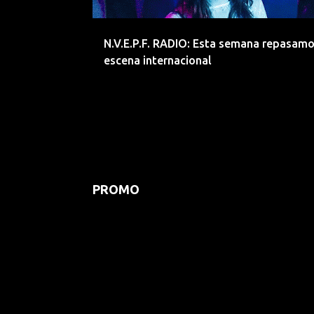
d
a
N.V.E.P.F. RADIO: Esta semana repasamo
s
escena internacional
PROMO