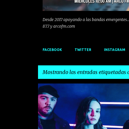
Desde 2017 apoyando a las bandas emergentes...
87.7 y arcofm.com
FACEBOOK
TWITTER
INSTAGRAM
Mostrando las entradas etiquetadas
E
ANGEL OLSEN
CHVRCHES
DARE SUMMER
n
t
r
a