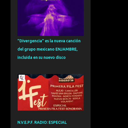
CARLOS HERNANDEZ
NOMBELA
109
ENTREVISTA
101
SOUL
95
EXCLUSIVA
93
"Divergencia" es la nueva canción
FUNK
92
ESPECIAL
91
del grupo mexicano ENJAMBRE,
ZURRA
91
CRONICA
81
incluida en su nuevo disco
INDIETRONICA
78
FUSION
75
GRANADA
73
NOVEDADES
72
VALENCIA
71
DANCE
70
DREAMPOP
70
CANTAUTOR
69
N.V.E.P.F. RADIO: ESPECIAL