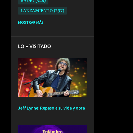
RADIO
344
LANZAMIENTO
297
ELECTRONICA
276
MOSTRAR MÁS
FOLK
234
SYNTHPOP
210
LO + VISITADO
ALTERNATIVO
196
BARCELONA
191
ELECTROINDIE
189
PRIMERA FILA FEST
188
ELECTROPOP
185
CONCIERTO
161
Jeff Lynne: Repaso a su vida y obra
PUNK
161
SANTANDER
158
GIRA
127