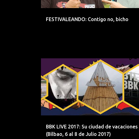
d
a
FESTIVALEANDO: Contigo no, bicho
s
!!!
1975
ARCO FM
BBK LIVE 2017
BILBAO
BBK LIVE 2017: Su ciudad de vacaciones
(Bilbao, 6 al 8 de Julio 2017)