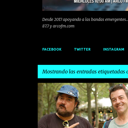
Desde 2017 apoyando a las bandas emergentes...
87.7 y arcofm.com
FACEBOOK
TWITTER
INSTAGRAM
Mostrando las entradas etiquetadas
E
ARCO FM
BBK LIVE 2017
BBK LIVE 2018
n
t
r
a