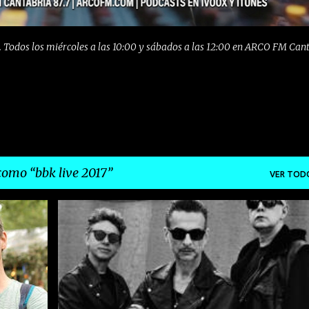
 Todos los miércoles a las 10:00 y sábados a las 12:00 en ARCO FM Can
 como
bbk live 2017
VER TOD
+
2
ARCO FM
BARCELONA
BBK LIVE 2017
+
3