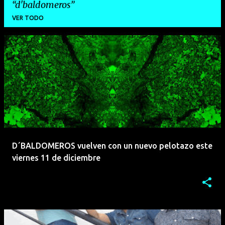
d'baldomeros
VER TODO
E
n
t
r
a
d
a
D´BALDOMEROS vuelven con un nuevo pelotazo este
s
viernes 11 de diciembre