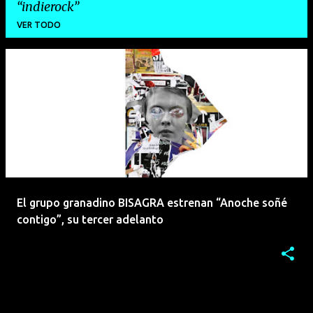
indierock
VER TODO
E
n
t
r
a
d
a
El grupo granadino BISAGRA estrenan “Anoche soñé
s
contigo”, su tercer adelanto