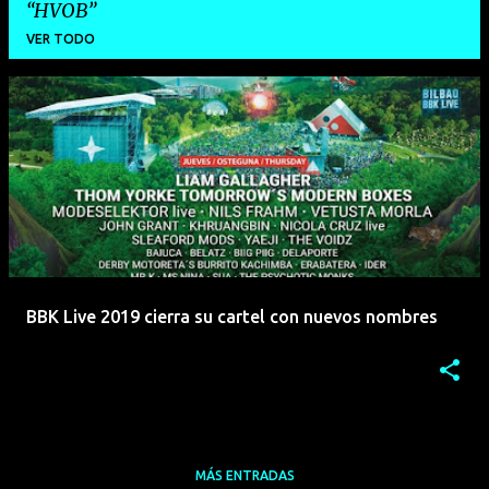
HVOB
VER TODO
E
n
t
r
a
d
a
BBK Live 2019 cierra su cartel con nuevos nombres
s
MÁS ENTRADAS