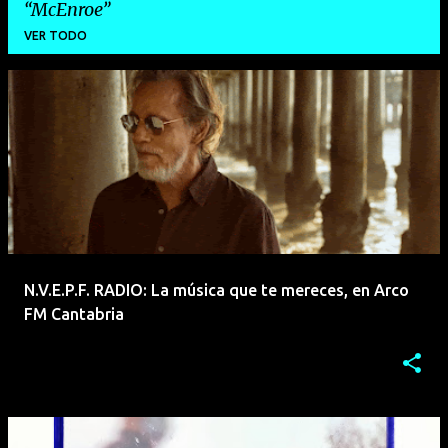
McEnroe
VER TODO
E
n
t
r
a
d
a
N.V.E.P.F. RADIO: La música que te mereces, en Arco
s
FM Cantabria