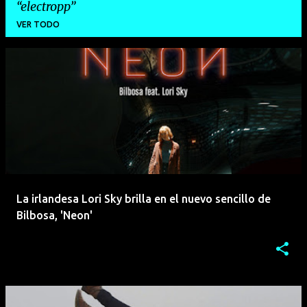
electropp
VER TODO
E
n
t
r
a
d
a
La irlandesa Lori Sky brilla en el nuevo sencillo de
s
Bilbosa, 'Neon'