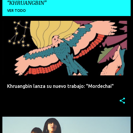
KHRUANGBIN
VER TODO
E
n
t
r
a
d
a
Khruangbin lanza su nuevo trabajo: "Mordechai"
s