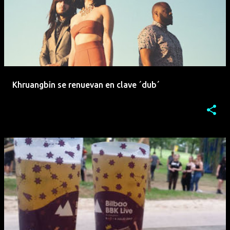
Khruangbin se renuevan en clave ´dub´